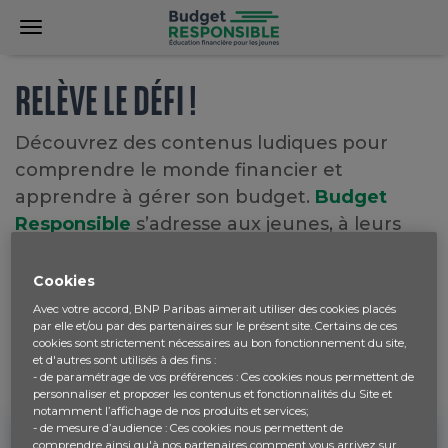
RELÈVE LE DÉFI !
Découvrez des contenus ludiques pour
comprendre le monde financier et
apprendre à gérer son budget.
Budget
Responsible
s’adresse aux jeunes, à leurs
professeurs et à leurs parents via des
sections dédiées.
Cookies
Profitez de nos
initiatives gratuites
et
Avec votre accord, BNP Paribas aimerait utiliser des cookies placés
par elle et/ou par des partenaires sur le présent site. Certains de ces
inscrivez votre classe à un
atelier en ligne
cookies sont strictement nécessaires au bon fonctionnement du site,
d’éducation financière pour les jeunes !
et d'autres sont utilisés à des fins :
- de paramétrage de vos préférences : Ces cookies nous permettent de
En route vers un budget responsable !
personnaliser et proposer les contenus et fonctionnalités du Site et
notamment l’affichage de nos produits et services;
- de mesure d’audience : Ces cookies nous permettent de
CONNEXION
comprendre ainsi qu'à nos partenaires comment vous arrivez sur