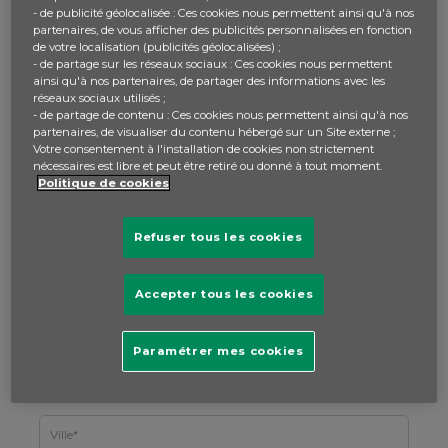
- de publicité géolocalisée : Ces cookies nous permettent ainsi qu'à nos
partenaires, de vous afficher des publicités personnalisées en fonction
de votre localisation (publicités géolocalisées) ;
- de partage sur les réseaux sociaux : Ces cookies nous permettent
Le mot de passe doit comporter entre 8 et 128 caractères,
ainsi qu'à nos partenaires, de partager des informations avec les
réseaux sociaux utilisés ;
contenir au moins une lettre majuscule (A-Z), une lettre
- de partage de contenu : Ces cookies nous permettent ainsi qu'à nos
minuscule (a-z), un chiffre (0-9) et un caractère spécial.
partenaires, de visualiser du contenu hébergé sur un Site externe ;
Votre consentement à l'installation de cookies non strictement
nécessaires est libre et peut être retiré ou donné à tout moment.
Politique de cookies
Merci de préciser la typologie d’établissement ou
Refuser tous les cookies
réseaux dans le nom école (Collège, Lycée,
Association, autre…)
Accepter tous les cookies
Paramétrer mes cookies