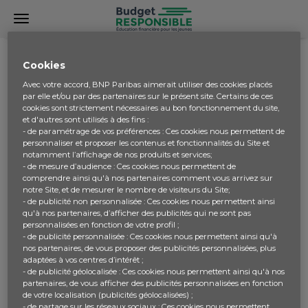
COMMUNAUTÉ
BUDGET
Cookies
Avec votre accord, BNP Paribas aimerait utiliser des cookies placés
par elle et/ou par des partenaires sur le présent site. Certains de ces
cookies sont strictement nécessaires au bon fonctionnement du site,
Budget
et d'autres sont utilisés à des fins :
- de paramétrage de vos préférences : Ces cookies nous permettent de
personnaliser et proposer les contenus et fonctionnalités du Site et
Budget c'est un mot française ou anglaise?
notamment l’affichage de nos produits et services;
- de mesure d’audience : Ces cookies nous permettent de
comprendre ainsi qu'à nos partenaires comment vous arrivez sur
notre Site, et de mesurer le nombre de visiteurs du Site;
- de publicité non personnalisée : Ces cookies nous permettent ainsi
Bonjour Tom2, le mot Budget tire son origine de l’ancien
qu'à nos partenaires, d’afficher des publicités qui ne sont pas
français « bougette » qui signifiait petit sac. Le mot
personnalisées en fonction de votre profil ;
budget a ensuite été repris par les anglais. Aujourd’hui
- de publicité personnalisée : Ces cookies nous permettent ainsi qu'à
Budget est un mot qui fait partie de la langue française et
nos partenaires, de vous proposer des publicités personnalisées, plus
adaptées à vos centres d’intérêt ;
anglaise, il s’écrit de la même façon mais la prononciation
- de publicité géolocalisée : Ces cookies nous permettent ainsi qu'à nos
est différente. L'Équipe de Budget Responsible
partenaires, de vous afficher des publicités personnalisées en fonction
Écrit par admin -
il y a 8 ans
de votre localisation (publicités géolocalisées) ;
- de partage sur les réseaux sociaux : Ces cookies nous permettent