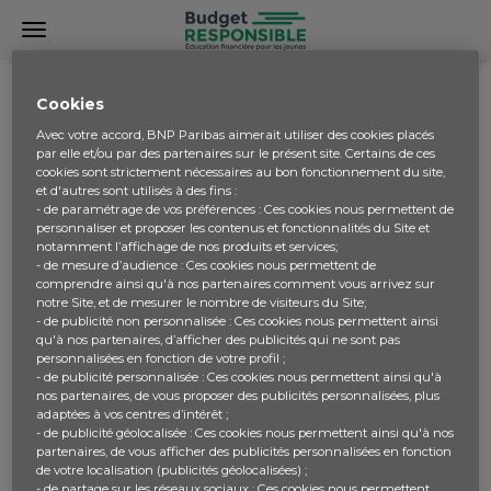
COMMUNAUTÉ
POINT
Cookies
Avec votre accord, BNP Paribas aimerait utiliser des cookies placés
par elle et/ou par des partenaires sur le présent site. Certains de ces
cookies sont strictement nécessaires au bon fonctionnement du site,
Point
et d'autres sont utilisés à des fins :
- de paramétrage de vos préférences : Ces cookies nous permettent de
personnaliser et proposer les contenus et fonctionnalités du Site et
Comment avoir plus de point ?
notamment l’affichage de nos produits et services;
- de mesure d’audience : Ces cookies nous permettent de
comprendre ainsi qu'à nos partenaires comment vous arrivez sur
notre Site, et de mesurer le nombre de visiteurs du Site;
- de publicité non personnalisée : Ces cookies nous permettent ainsi
Bonjour BMW, pour avoir plus de points tu peux
qu'à nos partenaires, d’afficher des publicités qui ne sont pas
recommencer des parties de Your Budget Game en
personnalisées en fonction de votre profil ;
choisissant une nouvelle carrière. Chaque nouvelle partie
- de publicité personnalisée : Ces cookies nous permettent ainsi qu'à
te permet de gagner des points. Tu peux aussi avoir des
nos partenaires, de vous proposer des publicités personnalisées, plus
adaptées à vos centres d’intérêt ;
bonus et des points en jouant 5 jours consécutifs, en
- de publicité géolocalisée : Ces cookies nous permettent ainsi qu'à nos
changeant le look de ton Avatar. L’Équipe Budget
partenaires, de vous afficher des publicités personnalisées en fonction
Responsible
de votre localisation (publicités géolocalisées) ;
- de partage sur les réseaux sociaux : Ces cookies nous permettent