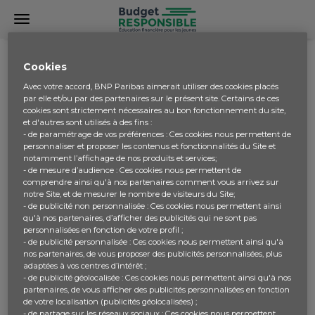
COMMUNAUTÉ
POINT
Cookies
Avec votre accord, BNP Paribas aimerait utiliser des cookies placés
par elle et/ou par des partenaires sur le présent site. Certains de ces
cookies sont strictement nécessaires au bon fonctionnement du site,
point
et d'autres sont utilisés à des fins :
- de paramétrage de vos préférences : Ces cookies nous permettent de
personnaliser et proposer les contenus et fonctionnalités du Site et
Comment peut-on gagner des points???
notamment l’affichage de nos produits et services;
- de mesure d’audience : Ces cookies nous permettent de
comprendre ainsi qu'à nos partenaires comment vous arrivez sur
notre Site, et de mesurer le nombre de visiteurs du Site;
- de publicité non personnalisée : Ces cookies nous permettent ainsi
Bonjour Clem du 34, pour gagner des points tu peux
qu'à nos partenaires, d’afficher des publicités qui ne sont pas
recommencer des parties de Your Budget Game en
personnalisées en fonction de votre profil ;
choisissant une nouvelle carrière. Chaque nouvelle partie
- de publicité personnalisée : Ces cookies nous permettent ainsi qu'à
te permet de gagner des points et de t'exercer à gérer
nos partenaires, de vous proposer des publicités personnalisées, plus
adaptées à vos centres d’intérêt ;
des budgets différents. Tu peux aussi avoir des bonus et
- de publicité géolocalisée : Ces cookies nous permettent ainsi qu'à nos
des points en jouant 5 jours consécutifs, en changeant le
partenaires, de vous afficher des publicités personnalisées en fonction
look de ton Avatar, en répondant au Mot de la semaine.
de votre localisation (publicités géolocalisées) ;
L’Équipe Budget Responsible
- de partage sur les réseaux sociaux : Ces cookies nous permettent