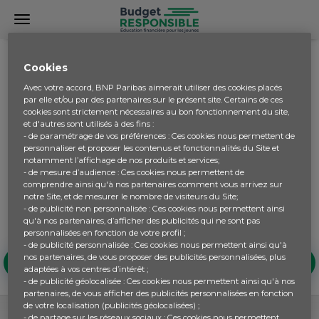
LEXIQUE
Cookies
Avec votre accord, BNP Paribas aimerait utiliser des cookies placés
par elle et/ou par des partenaires sur le présent site. Certains de ces
Le dictionnaire du monde financier
cookies sont strictement nécessaires au bon fonctionnement du site,
et d'autres sont utilisés à des fins :
Parfois les termes utilisés dans le domaine financier sont
- de paramétrage de vos préférences : Ces cookies nous permettent de
personnaliser et proposer les contenus et fonctionnalités du Site et
compliqués et presque incompréhensibles. Le Lexique
notamment l’affichage de nos produits et services;
vous permet de décrypter au mieux ces termes abstraits
- de mesure d’audience : Ces cookies nous permettent de
grâce à des définitions claires et précises. Il peut être
comprendre ainsi qu'à nos partenaires comment vous arrivez sur
utilisé à tout moment durant les activités pour avoir une
notre Site, et de mesurer le nombre de visiteurs du Site;
- de publicité non personnalisée : Ces cookies nous permettent ainsi
information sur le sens et la signification d'un mot.
qu'à nos partenaires, d’afficher des publicités qui ne sont pas
personnalisées en fonction de votre profil ;
- de publicité personnalisée : Ces cookies nous permettent ainsi qu'à
D
nos partenaires, de vous proposer des publicités personnalisées, plus
A
B
C
E
F
G
H
adaptées à vos centres d’intérêt ;
- de publicité géolocalisée : Ces cookies nous permettent ainsi qu'à nos
partenaires, de vous afficher des publicités personnalisées en fonction
de votre localisation (publicités géolocalisées) ;
- de partage sur les réseaux sociaux : Ces cookies nous permettent