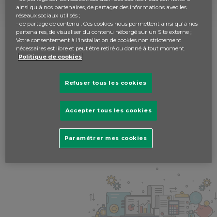
Découvert autorisé
ainsi qu'à nos partenaires, de partager des informations avec les
réseaux sociaux utilisés ;
- de partage de contenu : Ces cookies nous permettent ainsi qu'à nos
Dépenses pré-engagées
partenaires, de visualiser du contenu hébergé sur un Site externe ;
Votre consentement à l'installation de cookies non strictement
nécessaires est libre et peut être retiré ou donné à tout moment.
Dividende
Politique de cookies
Refuser tous les cookies
Accepter tous les cookies
Paramétrer mes cookies